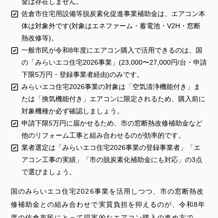
金は存在しません。
佐倉市住宅用設備等脱炭素化促進事業補助金は、エアコン本
体は対象外です(対象はエネファーム・蓄電池・V2H・窓断
熱改修等)。
一般市民が令和8年度にエアコン購入で活用できるのは、国
の「みらいエコ住宅2026事業」(23,000〜27,000円/台・申請
下限5万円・登録事業者経由)のみです。
みらいエコ住宅2026事業の対象は「空気清浄機能付き」ま
たは「換気機能付き」エアコンに限定されるため、購入前に
対象機種か必ず確認しましょう。
申請下限5万円に届かせるため、市の窓断熱改修補助金など
他のリフォーム工事と組み合わせるのが効率的です。
業者選定は「みらいエコ住宅2026事業の登録事業者」「エ
アコン工事の実績」「市の脱炭素化補助金にも対応」の3点
で選びましょう。
国のみらいエコ住宅2026事業を活用しつつ、市の窓断熱改
修補助金との組み合わせで実質負担を抑えるのが、令和8年
度の佐倉市民にとって現実的なエアコン購入の進め方で