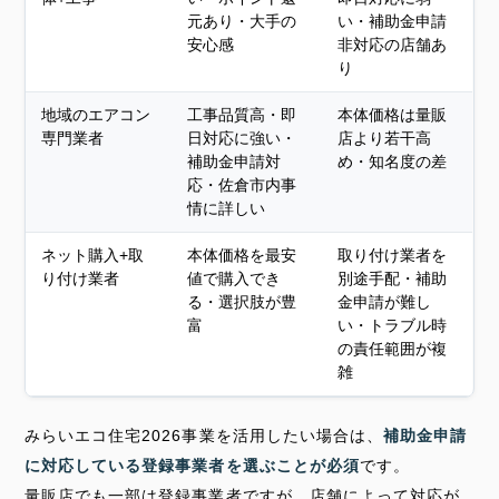
元あり・大手の
い・補助金申請
安心感
非対応の店舗あ
り
地域のエアコン
工事品質高・即
本体価格は量販
専門業者
日対応に強い・
店より若干高
補助金申請対
め・知名度の差
応・佐倉市内事
情に詳しい
ネット購入+取
本体価格を最安
取り付け業者を
り付け業者
値で購入でき
別途手配・補助
る・選択肢が豊
金申請が難し
富
い・トラブル時
の責任範囲が複
雑
みらいエコ住宅2026事業を活用したい場合は、
補助金申請
に対応している登録事業者を選ぶことが必須
です。
量販店でも一部は登録事業者ですが、店舗によって対応が