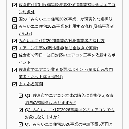
佐倉市住宅用設備等脱炭素化促進事業補助金はエアコ
ン対象外
国の「みらいエコ住宅2026事業」が現実的な選択肢
みらいエコ住宅2026事業を利用する流れ(登録事業者
が代行)
みらいエコ住宅2026事業の対象事業者の探し方
エアコン工事の費用相場(補助金抜きで実費)
佐倉市で即日・当日対応のエアコン工事を依頼するポ
イント
佐倉市でエアコン業者を選ぶポイント(量販店vs専門
業者・ネット購入+取付)
よくある質問
Q1. 佐倉市でエアコン本体の購入に直接使える市
独自の補助金はありますか?
Q2. みらいエコ住宅2026事業はどのエアコンでも
対象になりますか?
Q3. みらいエコ住宅2026事業の申請下限5万円と