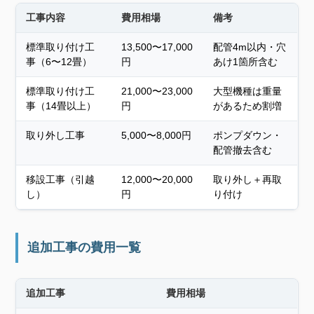
工事内容
費用相場
備考
標準取り付け工
13,500〜17,000
配管4m以内・穴
事（6〜12畳）
円
あけ1箇所含む
標準取り付け工
21,000〜23,000
大型機種は重量
事（14畳以上）
円
があるため割増
取り外し工事
5,000〜8,000円
ポンプダウン・
配管撤去含む
移設工事（引越
12,000〜20,000
取り外し＋再取
し）
円
り付け
追加工事の費用一覧
追加工事
費用相場