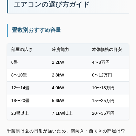
エアコンの選び方ガイド
畳数別おすすめ容量
部屋の広さ
冷房能力
本体価格の目安
6畳
2.2kW
4〜8万円
8〜10畳
2.8kW
6〜12万円
12〜14畳
4.0kW
10〜18万円
18〜20畳
5.6kW
15〜25万円
23畳以上
7.1kW以上
20〜35万円
千葉県は夏の日射が強いため、南向き・西向きの部屋はワ