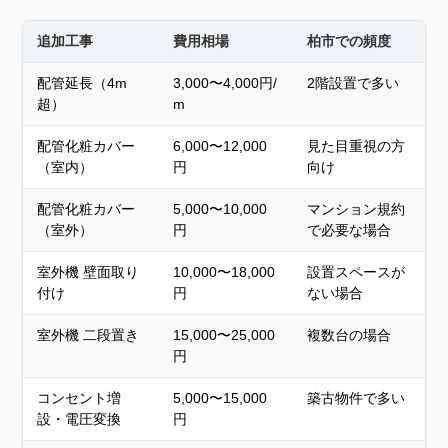
追加工事
費用相場
柏市での頻度
配管延長（4m
3,000〜4,000円/
2階設置で多い
超）
m
配管化粧カバー
6,000〜12,000
見た目重視の方
（室内）
円
向け
配管化粧カバー
5,000〜10,000
マンション規約
（室外）
円
で必要な場合
室外機 壁面取り
10,000〜18,000
設置スペースが
付け
円
ない場合
室外機 二段置き
15,000〜25,000
複数台の場合
円
コンセント増
5,000〜15,000
築古物件で多い
設・電圧変換
円