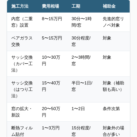
施工方法
費用相場
工期
補助金
内窓（二重
8〜15万円
30分〜1時
先進的窓リ
窓）設置
間/窓
ノベ対象
ペアガラス
5〜15万円
30分程度/
対象
交換
窓
サッシ交換
10〜30万
2〜3時間/
対象
（カバー工
円
窓
法）
サッシ交換
15〜40万
半日〜1日/
対象（補助
（はつり工
円
窓
額も高い）
法）
窓の拡大・
20〜50万
1〜2日
条件次第
新設
円
断熱フィル
1〜3万円
15分程度/
対象外の場
ム貼付
窓
合が多い