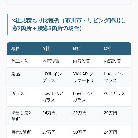
3社見積もり比較例（市川市・リビング掃出し
窓2箇所＋腰窓3箇所の場合）
項目
A社
B社
C社
施工方法
内窓設置
内窓設置
内窓設置
製品
LIXIL イン
YKK AP プ
LIXIL イン
プラス
ラマードU
プラス
ガラス
Low-Eペア
Low-Eペア
ペアガラス
ガラス
ガラス
掃出し窓2
24万円
22万円
20万円
箇所
腰窓3箇所
27万円
30万円
24万円