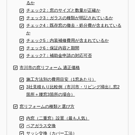
るか
チェック2：窓のサイズと数量が正確か
チェック3：ガラスの種類が明記されているか
チェック4：既存窓の撤去・処分費が含まれている
か
チェック5：内装補修費用が含まれているか
チェック6：保証内容と期間
チェック7：補助金申請の対応可否
市川市の窓リフォーム 適正価格
施工方法別の費用目安（1窓あたり）
3社見積もり比較例（市川市・リビング掃出し窓2
箇所＋腰窓3箇所の場合）
窓リフォームの種類と選び方
内窓（二重窓）設置（最も人気）
ペアガラス交換
サッシ交換（カバー工法）