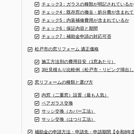
チェック3：ガラスの種類が明記されているか
チェック4：既存窓の撤去・処分費が含まれて
チェック5：内装補修費用が含まれているか
チェック6：保証内容と期間
チェック7：補助金申請の対応可否
松戸市の窓リフォーム 適正価格
施工方法別の費用目安（1窓あたり）
3社見積もり比較例（松戸市・リビング掃出し
窓リフォームの種類と選び方
内窓（二重窓）設置（最も人気）
ペアガラス交換
サッシ交換（カバー工法）
サッシ交換（はつり工法）
補助金の申請方法・申請先・申請期間【令和8年