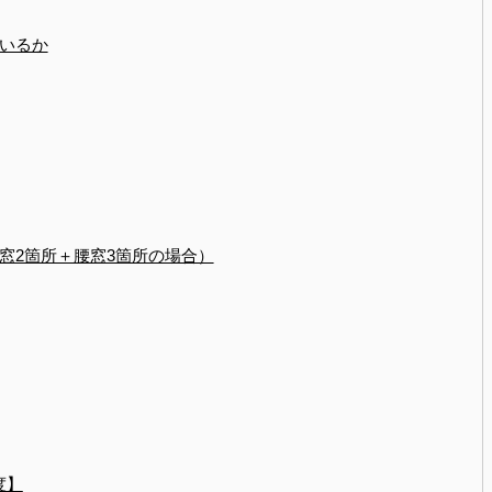
いるか
窓2箇所＋腰窓3箇所の場合）
度】