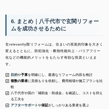
6. まとめ｜八千代市で玄関リフォー
ムを成功させるために
玄relevantly階リフォームは、住まいの視覚的印象を大きく
変えるとともに、防犯強化・断熱性能向上・バリアフリー
化などの機能的メリットをもたらす有効な投資といえま
す。
目的
や
予算
を明確にし、最適なリフォーム内容を検討
複数の業者
に見積もりを依頼し、費用相場や施工プランを比
較
八千代市や国の
「補助金・助成金」
を確認し、コストを抑え
る工夫を
アフターサポート
や
保証
がしっかりある業者を選ぶ