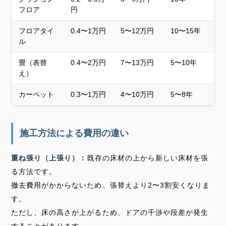
フロア
円
フロアタイ
0.4〜1万円
5〜12万円
10〜15年
ル
畳（表替
0.4〜2万円
7〜13万円
5〜10年
え）
カーペット
0.3〜1万円
4〜10万円
5〜8年
施工方法による費用の違い
重ね張り（上張り）：
既存の床材の上から新しい床材を張
る方法です。
撤去費用がかからないため、張替えより2〜3割安くなりま
す。
ただし、床の高さが上がるため、ドアの干渉や段差が発生