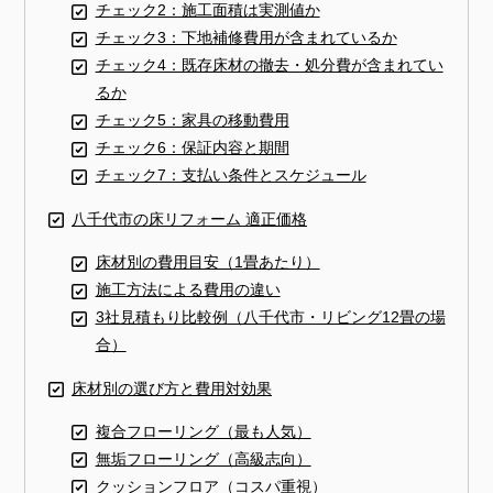
チェック2：施工面積は実測値か
チェック3：下地補修費用が含まれているか
チェック4：既存床材の撤去・処分費が含まれてい
るか
チェック5：家具の移動費用
チェック6：保証内容と期間
チェック7：支払い条件とスケジュール
八千代市の床リフォーム 適正価格
床材別の費用目安（1畳あたり）
施工方法による費用の違い
3社見積もり比較例（八千代市・リビング12畳の場
合）
床材別の選び方と費用対効果
複合フローリング（最も人気）
無垢フローリング（高級志向）
クッションフロア（コスパ重視）