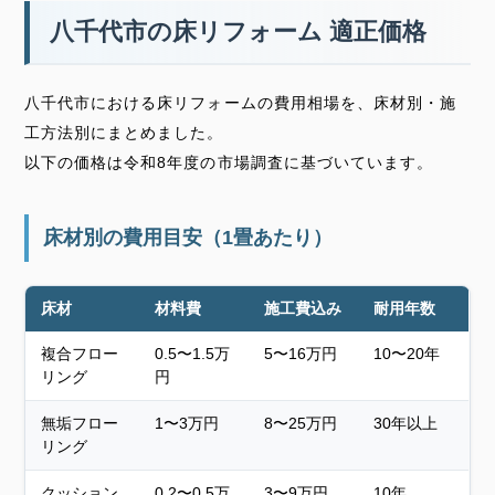
八千代市の床リフォーム 適正価格
八千代市における床リフォームの費用相場を、床材別・施
工方法別にまとめました。
以下の価格は令和8年度の市場調査に基づいています。
床材別の費用目安（1畳あたり）
床材
材料費
施工費込み
耐用年数
複合フロー
0.5〜1.5万
5〜16万円
10〜20年
リング
円
無垢フロー
1〜3万円
8〜25万円
30年以上
リング
クッション
0.2〜0.5万
3〜9万円
10年