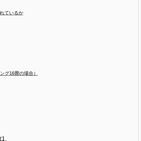
れているか
ング16畳の場合）
度】