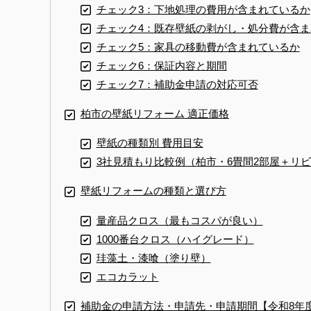
チェック3：下地処理の費用が含まれているか
チェック4：既存壁紙の剥がし・処分費が含ま
チェック5：家具の移動費が含まれているか
チェック6：保証内容と期間
チェック7：補助金申請の対応可否
柏市の壁紙リフォーム 適正価格
壁紙の種類別 費用目安
3社見積もり比較例（柏市・6畳間2部屋＋リビ
壁紙リフォームの種類と選び方
量産品クロス（最もコスパが良い）
1000番台クロス（ハイグレード）
珪藻土・漆喰（塗り壁）
エコカラット
補助金の申請方法・申請先・申請期間【令和8年