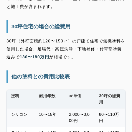
と施工費が含まれます。
30坪住宅の場合の総費用
30坪（外壁面積約120〜150㎡）の戸建て住宅で無機塗料を
使用した場合、足場代・高圧洗浄・下地補修・付帯部塗装
込みで
130〜180万円
が相場です。
他の塗料との費用比較表
塗料
耐用年数
㎡単価
30坪の総費
用
シリコン
10〜15年
2,000〜3,0
80〜110万
00円
円