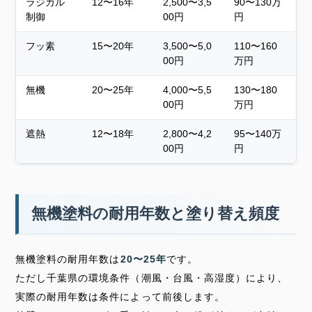
ラジカル
12〜16年
2,500〜3,5
90〜130万
制御
00円
円
フッ素
15〜20年
3,500〜5,0
110〜160
00円
万円
無機
20〜25年
4,000〜5,5
130〜180
00円
万円
遮熱
12〜18年
2,800〜4,2
95〜140万
00円
円
無機塗料の耐用年数と塗り替え頻度
無機塗料の耐用年数は
20〜25年
です。
ただし千葉県の環境条件（潮風・台風・高湿度）により、
実際の耐用年数は条件によって前後します。