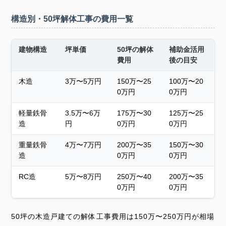
構造別・50坪解体工事の費用一覧
建物構造
坪単価
50坪の解体
補助金活用
費用
後の目安
木造
3万〜5万円
150万〜25
100万〜20
0万円
0万円
軽量鉄骨
3.5万〜6万
175万〜30
125万〜25
造
円
0万円
0万円
重量鉄骨
4万〜7万円
200万〜35
150万〜30
造
0万円
0万円
RC造
5万〜8万円
250万〜40
200万〜35
0万円
0万円
50坪の木造戸建ての解体工事費用は150万〜250万円が相場