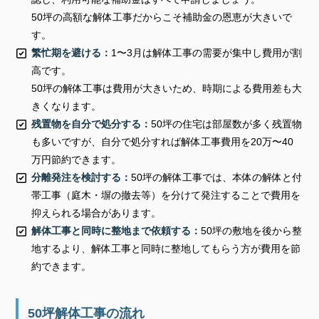
50坪の高額な解体工事だからこそ補助金の恩恵が大きいで
す。
繁忙期を避ける：
1〜3月は解体工事の需要が集中し費用が割
高です。
50坪の解体工事は費用が大きいため、時期による費用差も大
きくなります。
残置物を自分で処分する：
50坪の住宅は部屋数が多く残置物
も多いですが、自分で処分すれば解体工事費用を20万〜40
万円節約できます。
分離発注を検討する：
50坪の解体工事では、本体の解体と付
帯工事（庭木・塀の撤去等）を分けて発注することで費用を
抑えられる場合があります。
解体工事と同時に整地まで依頼する：
50坪の敷地を後から整
地するより、解体工事と同時に整地してもらう方が費用を節
約できます。
50坪解体工事の流れ