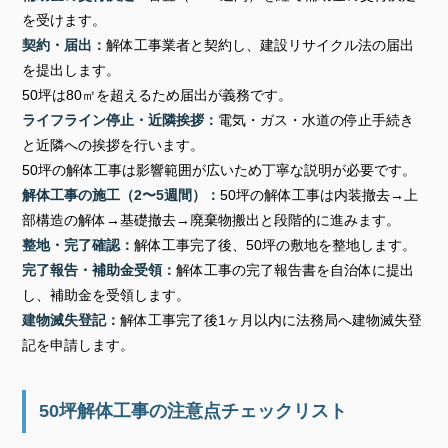
を受けます。
契約・届出：
解体工事業者と契約し、建設リサイクル法の届出
を提出します。
50坪は80㎡を超えるため届出が義務です。
ライフライン停止・近隣挨拶：
電気・ガス・水道の停止手続き
と近隣への挨拶を行います。
50坪の解体工事は影響範囲が広いため丁寧な説明が必要です。
解体工事の施工（2〜5週間）：
50坪の解体工事は内装撤去→上
部構造の解体→基礎撤去→廃棄物搬出と段階的に進みます。
整地・完了確認：
解体工事完了後、50坪の敷地を整地します。
完了報告・補助金受領：
解体工事の完了報告書を自治体に提出
し、補助金を受領します。
建物滅失登記：
解体工事完了後1ヶ月以内に法務局へ建物滅失登
記を申請します。
50坪解体工事の注意点チェックリスト