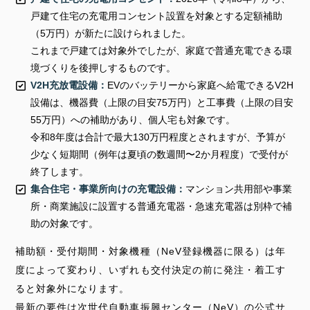
戸建て住宅の充電用コンセント設置を対象とする定額補助
（5万円）が新たに設けられました。
これまで戸建ては対象外でしたが、家庭で普通充電できる環
境づくりを後押しするものです。
V2H充放電設備：
EVのバッテリーから家庭へ給電できるV2H
設備は、機器費（上限の目安75万円）と工事費（上限の目安
55万円）への補助があり、個人宅も対象です。
令和8年度は合計で最大130万円程度とされますが、予算が
少なく短期間（例年は夏頃の数週間〜2か月程度）で受付が
終了します。
集合住宅・事業所向けの充電設備：
マンション共用部や事業
所・商業施設に設置する普通充電器・急速充電器は別枠で補
助の対象です。
補助額・受付期間・対象機種（NeV登録機器に限る）は年
度によって変わり、いずれも交付決定の前に発注・着工す
ると対象外になります。
最新の要件は次世代自動車振興センター（NeV）の公式サ