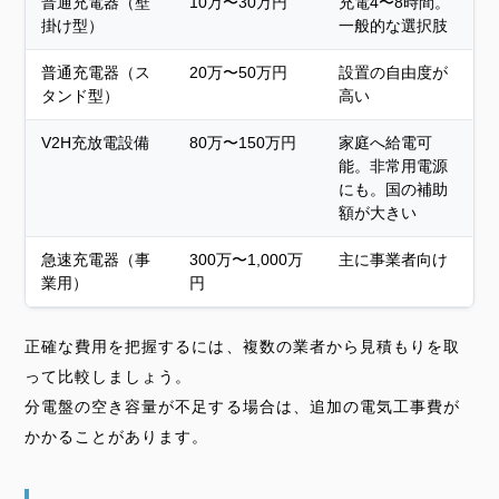
普通充電器（壁
10万〜30万円
充電4〜8時間。
掛け型）
一般的な選択肢
普通充電器（ス
20万〜50万円
設置の自由度が
タンド型）
高い
V2H充放電設備
80万〜150万円
家庭へ給電可
能。非常用電源
にも。国の補助
額が大きい
急速充電器（事
300万〜1,000万
主に事業者向け
業用）
円
正確な費用を把握するには、複数の業者から見積もりを取
って比較しましょう。
分電盤の空き容量が不足する場合は、追加の電気工事費が
かかることがあります。