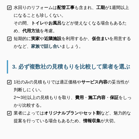
水回りのリフォームは
配管工事
も含まれ、
工期
が1週間以上
になることも珍しくない。
その間、
トイレ
や
お風呂
などが使えなくなる場合もあるた
め、
代用方法
を考慮。
短期的に
実家
や
近隣施設
を利用するか、
仮住まい
を用意する
かなど、
家族で話し合い
ましょう。
3. 必ず複数社の見積もりを比較して業者を選ぶ
1社のみの見積もりでは適正価格や
サービス内容
の妥当性が
判断しにくい。
2〜3社以上の見積もりを取り、
費用
・
施工内容
・
保証
をしっ
かり比較する。
業者によっては
オリジナルプラン
や
セット割
など、魅力的な
提案を行っている場合もあるため、
情報収集
が大切。