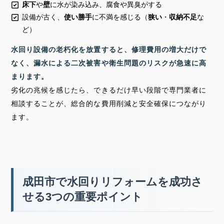
床下
や
壁
に水が染み込み、腐食や異臭がする
設備が古く、
使い勝手
に不満を感じる（
狭い
・
収納不足
な
ど）
水回り設備の老朽化を放置すると、修理費用の増大だけで
なく、漏水による二次被害や衛生問題のリスクが急速に高
まります。
劣化の兆候を感じたら、できるだけ早い段階で専門業者に
相談することが、総合的な費用削減と安全確保につながり
ます。
成田市で水回りリフォームを成功さ
せる3つの重要ポイント