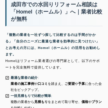
成田市での水回りリフォーム相談は
「Homel（ホームル）」へ｜業者比較
が無料
「複数の業者を一社ずつ探して比較するのは手間がかか
る」「自分のニーズに最適な業者を効率的に見つけたい」
とお考えの方には、Homel（ホームル）の活用をお勧めし
ます。
Homelはリフォーム業者選びの専門家として、以下のサポ
ートを完全無料で提供しています。
最適な業者の紹介
:
業者の施工事例
や
口コミ
を踏まえ、
ご要望
や
予算
に合った会
社をピックアップ。
一括見積もりで比較が簡単
:
複数の業者から
見積もり
をまとめて取り寄せ、
価格
や
プラン
を比較しやすい。