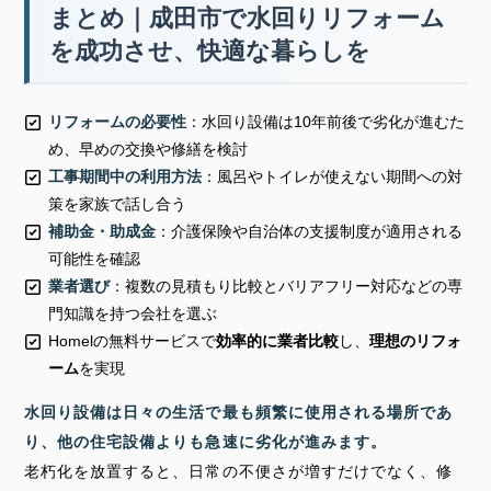
まとめ｜成田市で水回りリフォーム
を成功させ、快適な暮らしを
リフォームの必要性
：水回り設備は10年前後で劣化が進むた
め、早めの交換や修繕を検討
工事期間中の利用方法
：風呂やトイレが使えない期間への対
策を家族で話し合う
補助金・助成金
：介護保険や自治体の支援制度が適用される
可能性を確認
業者選び
：複数の見積もり比較と
バリアフリー対応
などの専
門知識を持つ会社を選ぶ
Homelの無料サービスで
効率的に業者比較
し、
理想のリフォ
ーム
を実現
水回り設備は日々の生活で最も頻繁に使用される場所であ
り、他の住宅設備よりも急速に劣化が進みます。
老朽化を放置すると、日常の不便さが増すだけでなく、修