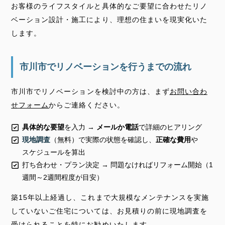
お客様のライフスタイルと具体的なご要望に合わせたリノ
ベーション設計・施工により、理想の住まいを現実化いた
します。
市川市でリノベーションを行うまでの流れ
市川市で
リノベーション
を検討中の方は、まず
お問い合わ
せフォーム
からご連絡ください。
具体的な要望
を入力 →
メールか電話
で詳細のヒアリング
現地調査
（無料）で実際の状態を確認し、
正確な費用
や
スケジュール
を算出
打ち合わせ・プラン決定 → 問題なければリフォーム開始（1
週間～2週間程度が目安）
築15年以上経過し、これまで大規模なメンテナンスを実施
していないご住宅については、お見積りの前に現地調査を
受けられることを特にお勧めいたします。