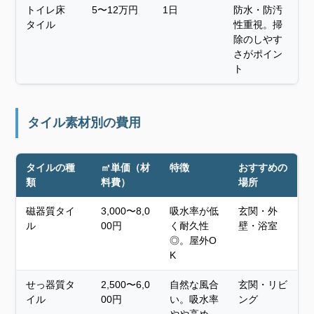
トイレ床
5〜12万円
1日
防水・防汚
タイル
性重視。掃
除のしやす
さがポイン
ト
タイル素材別の費用
タイルの種
㎡単価（材
特徴
おすすめの
類
料費）
場所
磁器質タイ
3,000〜8,0
吸水率が低
玄関・外
ル
00円
く耐久性
壁・浴室
◎。屋外O
K
せっ器質タ
2,500〜6,0
自然な風合
玄関・リビ
イル
00円
い。吸水率
ング