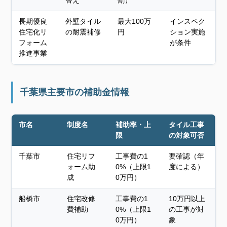
替え
割）
長期優良
外壁タイル
最大100万
インスペク
住宅化リ
の耐震補修
円
ション実施
フォーム
が条件
推進事業
千葉県主要市の補助金情報
市名
制度名
補助率・上
タイル工事
限
の対象可否
千葉市
住宅リフ
工事費の1
要確認（年
ォーム助
0%（上限1
度による）
成
0万円）
船橋市
住宅改修
工事費の1
10万円以上
費補助
0%（上限1
の工事が対
0万円）
象