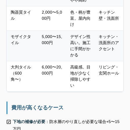
やや高め
陶器質タイ
2,000〜5,0
色・柄が豊
キッチン
ル
00円
富。屋内向
壁・洗面所
け
モザイクタ
5,000〜15,
デザイン性
キッチン・
イル
000円
高い。施工
洗面所のア
に手間がか
クセント
かる
大判タイル
6,000〜20,
高級感。目
リビング・
（600
000円
地が少なく
玄関ホール
角〜）
掃除しやす
い
費用が高くなるケース
下地の補修が必要
：防水層のやり直しが必要な場合+5〜15
万円