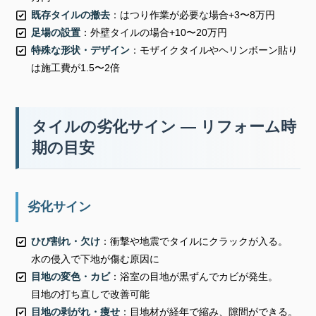
既存タイルの撤去
：はつり作業が必要な場合+3〜8万円
足場の設置
：外壁タイルの場合+10〜20万円
特殊な形状・デザイン
：モザイクタイルやヘリンボーン貼り
は施工費が1.5〜2倍
タイルの劣化サイン — リフォーム時
期の目安
劣化サイン
ひび割れ・欠け
：衝撃や地震でタイルにクラックが入る。
水の侵入で下地が傷む原因に
目地の変色・カビ
：浴室の目地が黒ずんでカビが発生。
目地の打ち直しで改善可能
目地の剥がれ・痩せ
：目地材が経年で縮み、隙間ができる。