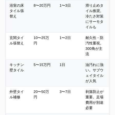
浴室の床
8〜20万円
1〜3日
滑り止めタ
タイル張
イル推奨。
替え
冷たさ対策
にサーモタ
イルも
玄関タイ
10〜25万
1〜2日
耐久性・防
ル張替え
円
汚性重視。
300角が主
流
キッチン
5〜15万円
1日
油汚れに強
壁タイル
い。サブウ
ェイタイル
が人気
外壁タイ
20〜50万
3〜7日
剥落防止が
ル補修
円
重要。足場
費用が別途
必要